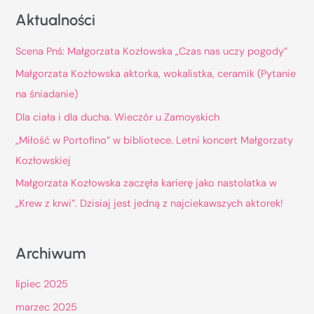
u
Aktualności
k
a
Scena Pnś: Małgorzata Kozłowska „Czas nas uczy pogody”
j
Małgorzata Kozłowska aktorka, wokalistka, ceramik (Pytanie
d
na śniadanie)
l
Dla ciała i dla ducha. Wieczór u Zamoyskich
a
„Miłość w Portofino” w bibliotece. Letni koncert Małgorzaty
:
Kozłowskiej
Małgorzata Kozłowska zaczęła karierę jako nastolatka w
„Krew z krwi”. Dzisiaj jest jedną z najciekawszych aktorek!
Archiwum
lipiec 2025
marzec 2025