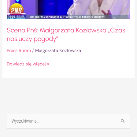
pogody”
Scena Pnś: Małgorzata Kozłowska „Czas
nas uczy pogody”
Press Room
/
Małgorzata Kozłowska
Dowiedz się więcej »
S
z