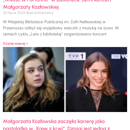
Małgorzaty Kozłowskiej
30 lipca 2025
Brak komentarzy
W Miejskiej Bibliotece Publicznej im. Zofii Nałkowskiej w
Przasnyszu odbył się wyjątkowy wieczór z muzyką na żywo. W
ramach cyklu „Lato z biblioteką” zorganizowano koncert
Czytaj więcej »
Małgorzata Kozłowska zaczęła karierę jako
nastolatka w „Krew z krwi”. Dzisiaj jest jedną z