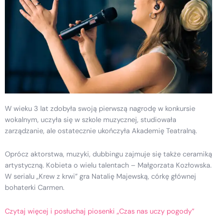
W wieku 3 lat zdobyła swoją pierwszą nagrodę w konkursie
wokalnym, uczyła się w szkole muzycznej, studiowała
zarządzanie, ale ostatecznie ukończyła Akademię Teatralną.
Oprócz aktorstwa, muzyki, dubbingu zajmuje się także ceramiką
artystyczną. Kobieta o wielu talentach – Małgorzata Kozłowska.
W serialu „Krew z krwi” gra Natalię Majewską, córkę głównej
bohaterki Carmen.
Czytaj więcej i posłuchaj piosenki „Czas nas uczy pogody”