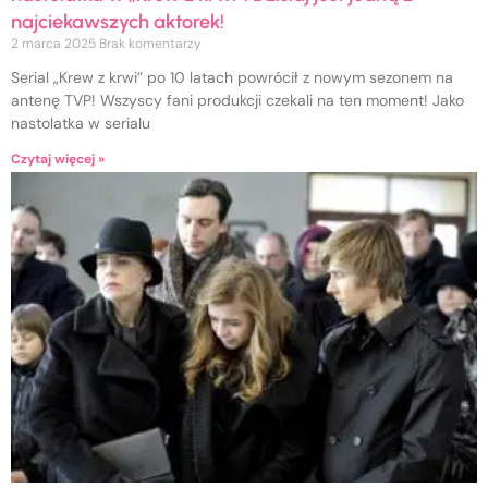
najciekawszych aktorek!
2 marca 2025
Brak komentarzy
Serial „Krew z krwi” po 10 latach powrócił z nowym sezonem na
antenę TVP! Wszyscy fani produkcji czekali na ten moment! Jako
nastolatka w serialu
Czytaj więcej »