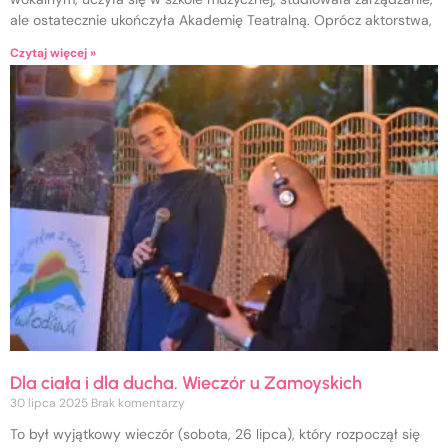
ale ostatecznie ukończyła Akademię Teatralną. Oprócz aktorstwa,
Czytaj więcej »
Dla ciała i dla ducha. Wieczór u Zamoyskich
30 lipca 2025
Brak komentarzy
To był wyjątkowy wieczór (sobota, 26 lipca), który rozpoczął się