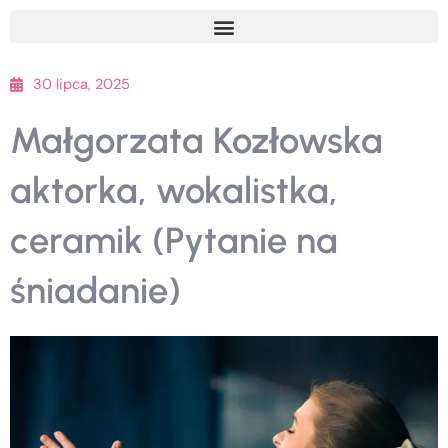
Przejdź
do
treści
30 lipca, 2025
Małgorzata Kozłowska
aktorka, wokalistka,
ceramik (Pytanie na
śniadanie)