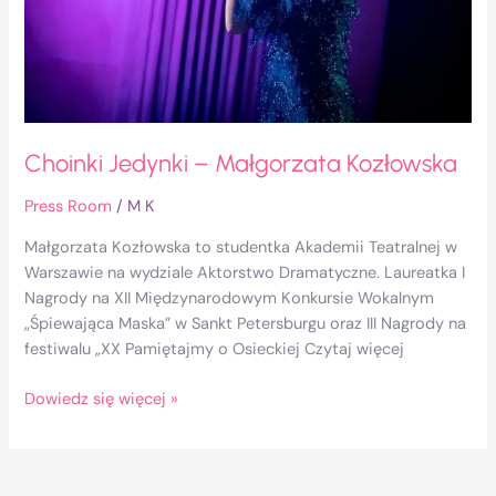
Choinki Jedynki – Małgorzata Kozłowska
Press Room
/
M K
Małgorzata Kozłowska to studentka Akademii Teatralnej w
Warszawie na wydziale Aktorstwo Dramatyczne. Laureatka I
Nagrody na XII Międzynarodowym Konkursie Wokalnym
„Śpiewająca Maska” w Sankt Petersburgu oraz III Nagrody na
festiwalu „XX Pamiętajmy o Osieckiej Czytaj więcej
Dowiedz się więcej »