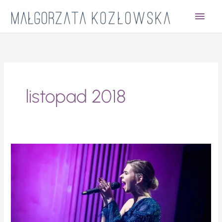
Przejdź
Głów
do
treści
men
listopad 2018
Choinki
Jedynki
–
Małgorzata
Kozłowska