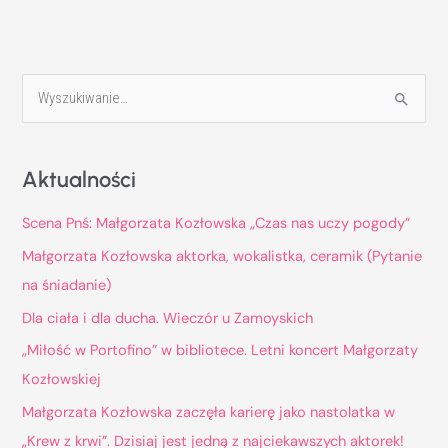
S
z
u
Aktualności
k
a
Scena Pnś: Małgorzata Kozłowska „Czas nas uczy pogody”
j
Małgorzata Kozłowska aktorka, wokalistka, ceramik (Pytanie
d
na śniadanie)
l
Dla ciała i dla ducha. Wieczór u Zamoyskich
a
„Miłość w Portofino” w bibliotece. Letni koncert Małgorzaty
:
Kozłowskiej
Małgorzata Kozłowska zaczęła karierę jako nastolatka w
„Krew z krwi”. Dzisiaj jest jedną z najciekawszych aktorek!