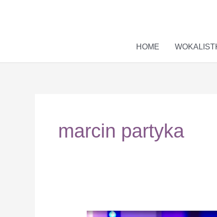
Przejdź
do
treści
HOME
WOKALIST
marcin partyka
Scena