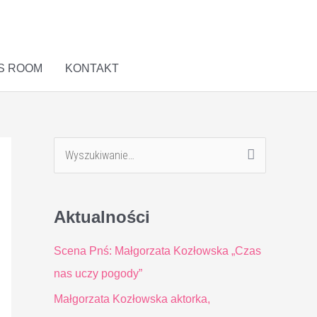
S ROOM
KONTAKT
S
z
u
Aktualności
k
a
Scena Pnś: Małgorzata Kozłowska „Czas
j
nas uczy pogody”
d
Małgorzata Kozłowska aktorka,