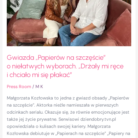
wyborach.
„Drżały
mi
ręce
i chciało
mi
się
płakać”
Gwiazda „Papierów na szczęście”
o niełatwych wyborach. „Drżały mi ręce
i chciało mi się płakać”
Press Room
/
M K
Małgorzata Kozłowska to jedna z gwiazd obsady „Papierów
na szczęście”. Aktorka nieźle namieszała w pierwszych
odcinkach serialu. Okazuje się, że równie emocjonujące jest
także jej życie prywatne. Serwisowi dziendobry.tvn.pl
opowiedziała o kulisach swojej kariery. Małgorzata
Kozłowska debiutuje w „Papierach na szczęście” „Papiery na