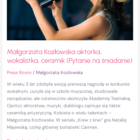
śniadanie)
Małgorzata Kozłowska aktorka,
wokalistka, ceramik (Pytanie na śniadanie)
Press Room
/
Małgorzata Kozłowska
W wieku 3 lat zdobyła swoją pierwszą nagrodę w konkursie
wokalnym, uczyła się w szkole muzycznej, studiowała
zarządzanie, ale ostatecznie ukończyła Akademię Teatralną.
Oprócz aktorstwa, muzyki, dubbingu zajmuje się także
ceramiką artystyczną. Kobieta o wielu talentach –
Małgorzata Kozłowska. W serialu „Krew z krwi” gra Natalię
Majewską, córkę głównej bohaterki Carmen.