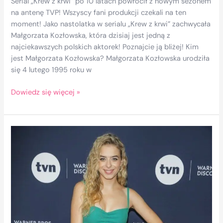
Serial „Krew z krwi” po 10 latach powrócił z nowym sezonem
na antenę TVP! Wszyscy fani produkcji czekali na ten
moment! Jako nastolatka w serialu „Krew z krwi” zachwycała
Małgorzata Kozłowska, która dzisiaj jest jedną z
najciekawszych polskich aktorek! Poznajcie ją bliżej! Kim
jest Małgorzata Kozłowska? Małgorzata Kozłowska urodziła
się 4 lutego 1995 roku w
Dowiedz się więcej »
„Jestem
człowiekiem
wielu
pasji”.
Rozmawiamy
z Małgorzatą
Kozłowską