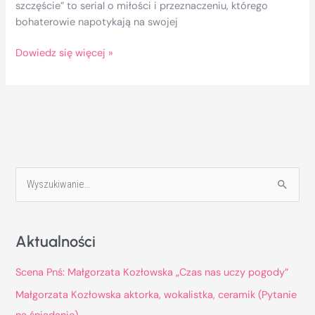
szczęście” to serial o miłości i przeznaczeniu, którego
bohaterowie napotykają na swojej
Dowiedz się więcej »
S
z
u
Aktualności
k
a
Scena Pnś: Małgorzata Kozłowska „Czas nas uczy pogody”
j
Małgorzata Kozłowska aktorka, wokalistka, ceramik (Pytanie
d