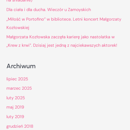
na śniadanie)
l
Dla ciała i dla ducha. Wieczór u Zamoyskich
a
„Miłość w Portofino” w bibliotece. Letni koncert Małgorzaty
:
Kozłowskiej
Małgorzata Kozłowska zaczęła karierę jako nastolatka w
„Krew z krwi”. Dzisiaj jest jedną z najciekawszych aktorek!
Archiwum
lipiec 2025
marzec 2025
luty 2025
maj 2019
luty 2019
grudzień 2018