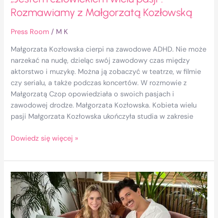
Rozmawiamy z Małgorzatą Kozłowską
Press Room
/
M K
Małgorzata Kozłowska cierpi na zawodowe ADHD. Nie może
narzekać na nudę, dzieląc swój zawodowy czas między
aktorstwo i muzykę. Można ją zobaczyć w teatrze, w filmie
czy serialu, a także podczas koncertów. W rozmowie z
Małgorzatą Czop opowiedziała o swoich pasjach i
zawodowej drodze. Małgorzata Kozłowska. Kobieta wielu
pasji Małgorzata Kozłowska ukończyła studia w zakresie
Dowiedz się więcej »
Gwiazda
„Papierów
na szczęście”
o niełatwych